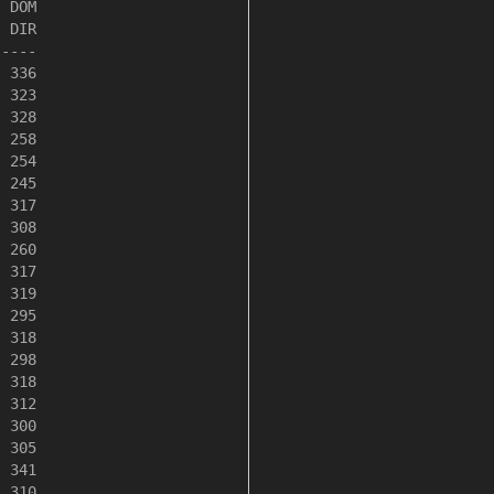
 DOM

 DIR

----

 336

 323

 328

 258

 254

 245

 317

 308

 260

 317

 319

 295

 318

 298

 318

 312

 300

 305

 341

 310
