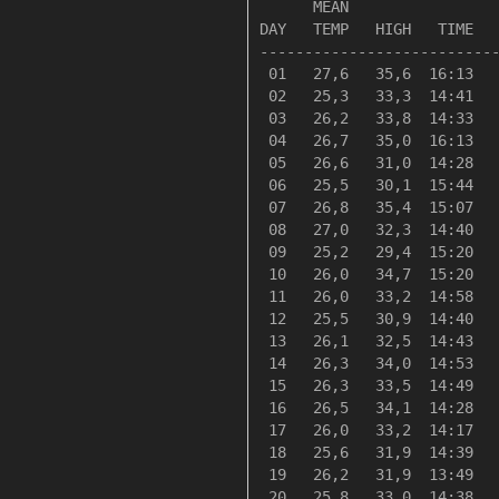
      MEAN                 
DAY   TEMP   HIGH   TIME   
---------------------------
 01   27,6   35,6  16:13   
 02   25,3   33,3  14:41   
 03   26,2   33,8  14:33   
 04   26,7   35,0  16:13   
 05   26,6   31,0  14:28   
 06   25,5   30,1  15:44   
 07   26,8   35,4  15:07   
 08   27,0   32,3  14:40   
 09   25,2   29,4  15:20   
 10   26,0   34,7  15:20   
 11   26,0   33,2  14:58   
 12   25,5   30,9  14:40   
 13   26,1   32,5  14:43   
 14   26,3   34,0  14:53   
 15   26,3   33,5  14:49   
 16   26,5   34,1  14:28   
 17   26,0   33,2  14:17   
 18   25,6   31,9  14:39   
 19   26,2   31,9  13:49   
 20   25,8   33,0  14:38   