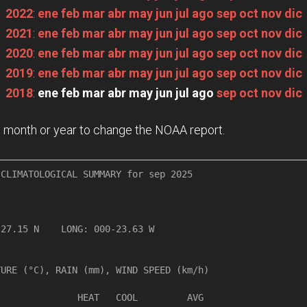
2022
:
ene
feb
mar
abr
may
jun
jul
ago
sep
oct
nov
dic
2021
:
ene
feb
mar
abr
may
jun
jul
ago
sep
oct
nov
dic
2020
:
ene
feb
mar
abr
may
jun
jul
ago
sep
oct
nov
dic
2019
:
ene
feb
mar
abr
may
jun
jul
ago
sep
oct
nov
dic
2018
:
ene
feb
mar
abr
may
jun
jul
ago
sep
oct
nov
dic
n a month or year to change the NOAA report.
CLIMATOLOGICAL SUMMARY for sep 2025

             

27.15 N    LONG: 000-23.63 W

URE (°C), RAIN (mm), WIND SPEED (km/h)

              HEAT   COOL         AVG
