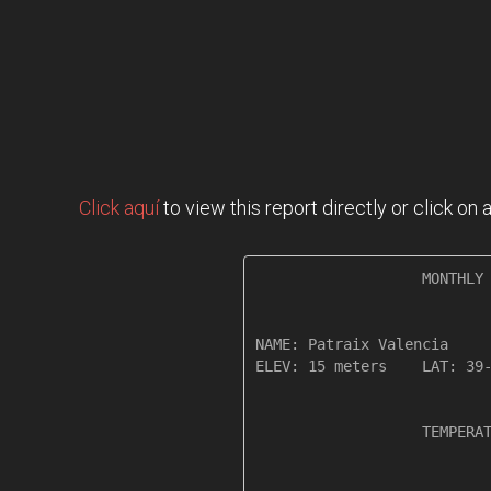
Click aquí
to view this report directly or click o
                   MONTHLY 
NAME: Patraix Valencia     
ELEV: 15 meters    LAT: 39-
                   TEMPERAT
                           