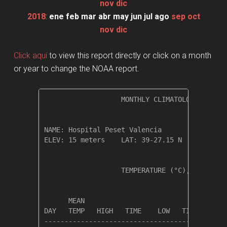
nov
dic
2018
:
ene
feb
mar
abr
may
jun
jul
ago
sep
oct
nov
dic
Click aquí
to view this report directly or click on a month
or year to change the NOAA report.
                   MONTHLY CLIMATOLOGICAL SUM
NAME: Hospital Peset Valencia                 
ELEV: 15 meters    LAT: 39-27.15 N    LONG: 0
                   TEMPERATURE (°C), RAIN (mm
                                         HEAT
      MEAN                               DEG 
DAY   TEMP   HIGH   TIME    LOW   TIME   DAYS
---------------------------------------------