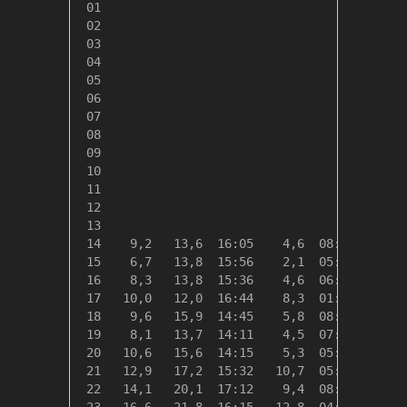
 01

 02

 03

 04

 05

 06

 07

 08

 09

 10

 11

 12

 13

 14    9,2   13,6  16:05    4,6  08:40    9,1
 15    6,7   13,8  15:56    2,1  05:55   11,7
 16    8,3   13,8  15:36    4,6  06:03   10,1
 17   10,0   12,0  16:44    8,3  01:05    8,3
 18    9,6   15,9  14:45    5,8  08:29    8,8
 19    8,1   13,7  14:11    4,5  07:55   10,2
 20   10,6   15,6  14:15    5,3  05:47    7,8
 21   12,9   17,2  15:32   10,7  05:02    5,4
 22   14,1   20,1  17:12    9,4  08:14    4,3
 23   16,6   21,8  16:15   12,8  04:14    1,7